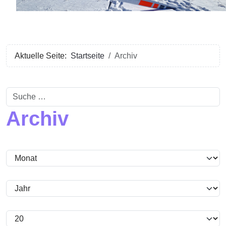
Aktuelle Seite:
Startseite
Archiv
Suchen
Archiv
Filter
Monat
Jahr
Anzeige #