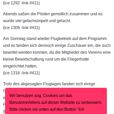
{ice 1292 -link #411}
Abends saßen die Piloten gemütlich zusammen und es
wurde viel gefachsimpelt und gelacht.
{ice 1309 -link #411}
Am Sonntag stand wieder Flugbetrieb auf dem Programm
und es fanden sich dennoch einige Zuschauer ein, die auch
bewirtet werden konnten, da die Mitglieder des Vereins eine
kleine Bewirtschaftung rund um die Fliegerhütte
eingerichtet hatten.
{ice 1316 -link #411}
Trotz des abgesagten Flugtages fanden sich einige
Gastflieger ein, die den Weg nach Aichelberg fanden um
Wir benutzen sog. Cookies um das
einfach das schöne Flugwetter bei einem entspannten
Benutzererlebnis auf dieser Website zu verbessern.
Freundschaftsfliegen zu genießen.
Bitte clicken sie unten auf den Button "Ich
{ice 1327 -link #411}