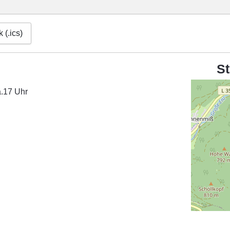
 (.ics)
St
a.17 Uhr