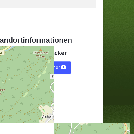
andortinformationen
Fluggelände Hausäcker
Karte
Routenplaner