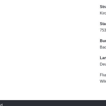
Str
Kir
Sta
753
Bu
Bad
La
Deu
Flu
Wil
id
.