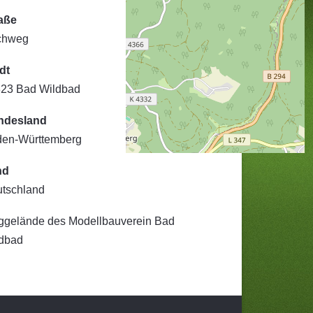
aße
chweg
dt
23 Bad Wildbad
ndesland
en-Württemberg
nd
tschland
ggelände des Modellbauverein Bad
dbad