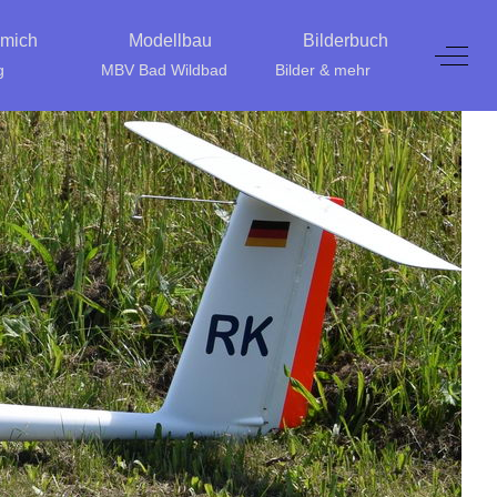
 mich
Modellbau
Bilderbuch
Off-C
g
MBV Bad Wildbad
Bilder & mehr