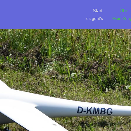
Start
Über
los geht's
Mein Zeu