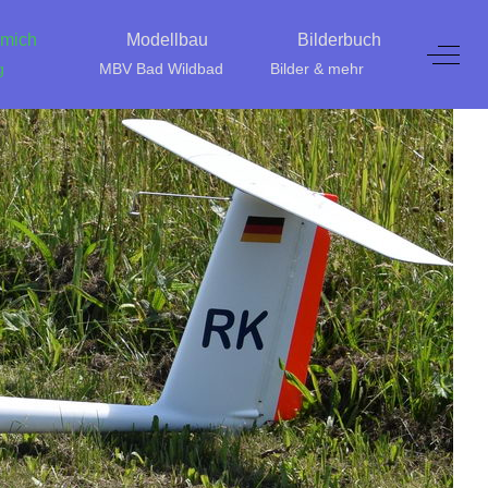
 mich
Modellbau
Bilderbuch
Off-C
g
MBV Bad Wildbad
Bilder & mehr