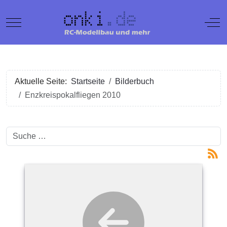
Mobile Menu Toggle
Off
Aktuelle Seite:
Startseite
Bilderbuch
Enzkreispokalfliegen 2010
Suchen