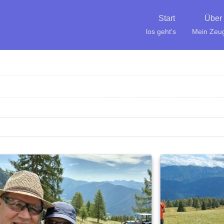
Start
Über
los geht's
Mein Zeu