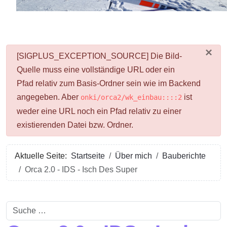
×
danger
[SIGPLUS_EXCEPTION_SOURCE] Die Bild-
Quelle muss eine vollständige URL oder ein
Pfad relativ zum Basis-Ordner sein wie im Backend
angegeben. Aber
ist
onki/orca2/wk_einbau::::2
weder eine URL noch ein Pfad relativ zu einer
existierenden Datei bzw. Ordner.
Aktuelle Seite:
Startseite
Über mich
Bauberichte
Orca 2.0 - IDS - Isch Des Super
Suchen