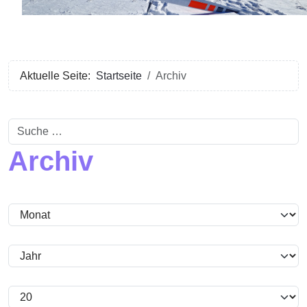
Aktuelle Seite:
Startseite
Archiv
Suchen
Archiv
Filter
Monat
Jahr
Anzeige #