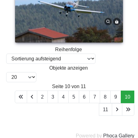
Reihenfolge
Objekte anzeigen
Seite 10 von 11
2
3
4
5
6
7
8
9
10
11
Powered by
Phoca Gallery