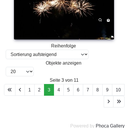
Reihenfolge
Objekte anzeigen
Seite 3 von 11
1
2
3
4
5
6
7
8
9
10
Powered by
Phoca Gallery