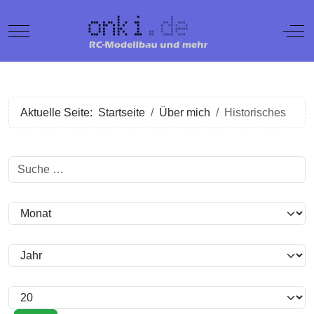
Mobile Menu Toggle
Off
Aktuelle Seite:
Startseite
Über mich
Historisches
Suchen
Filter
Monat
Jahr
Anzeige #