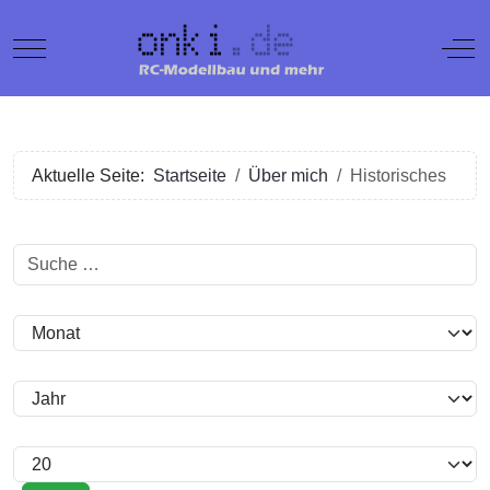
Mobile Menu Toggle
Off
Aktuelle Seite:
Startseite
Über mich
Historisches
Suchen
Filter
Monat
Jahr
Anzeige #