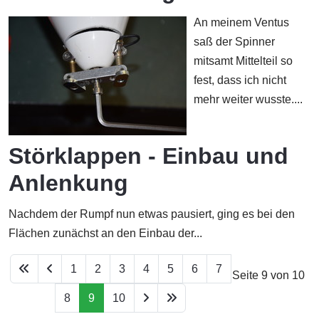
An meinem Ventus
saß der Spinner
mitsamt Mittelteil so
fest, dass ich nicht
mehr weiter wusste....
Störklappen - Einbau und
Anlenkung
Nachdem der Rumpf nun etwas pausiert, ging es bei den
Flächen zunächst an den Einbau der...
1
2
3
4
5
6
7
Seite 9 von 10
8
9
10